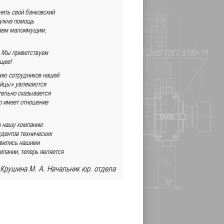
нять свой банковский
 нужна помощь
гаем малоимущим,
. Мы приветствуем
щее!
тию сотрудников нашей
бойцы» увлекаются
тельно сказывается
о имеет отношение
 в нашу компанию
удентов технических
овились нашими
мпании, теперь является
Крушина М. А. Начальник юр. отдела