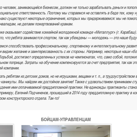
о человек, занимающийся бизнесом, должен не только зарабатывать деньги и попол
 социальную ответственность. Поэтому мы стараемся не оставлять в беде тех, кому
нако существуют некоторые ограничения, которых мы придерживаемся: мы не помо
валидам, не делаем пожертвований храмам.
же оказывает содействие хоккейной молодежной команде «Металлург» (г. Карабаш)
то, что ребята занимаются спортом, так как убеждены — молодежь — это наше буду
емся способствовать профессиональному, спортивному и интеллектуальному разви
ли видим желание и заинтересованность с их стороны. Например, некоторые наши «
борьбой, достигают определенных успехов на чемпионатах, что, само собой, положи
ном поприще. Затраты на обучение компенсируются за счет предприятия, так как эт
й компании.
ать ребятам из детских домов, но не игрушками, вещами
и т. п.
, а трудоустройством
е каникулы. Мы найдем им достойное занятие! Также с удовольствием принимаем ст
ждения ими оплачиваемой преддипломной практики. Не единожды практиканты стан
 примеру, Евгений Подчиненов, прошедший в 2014 году преддипломную практику в ко
ом конструкторского отдела.
Так-то
!
БОЙЦАМ-УПРАВЛЕНЦАМ