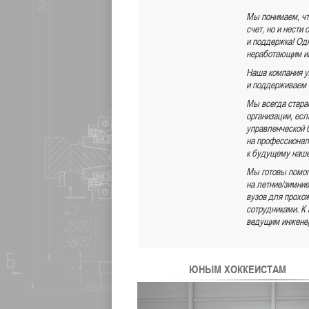
Мы понимаем, чт
счет, но и нести
и поддержка! Од
неработающим ин
Наша компания у
и поддерживаем 
Мы всегда стара
организации, ес
управленческой 
на профессиональ
к будущему наше
Мы готовы помог
на летние/зимни
вузов для прохо
сотрудниками. К
ведущим инженер
ЮНЫМ ХОККЕИСТАМ